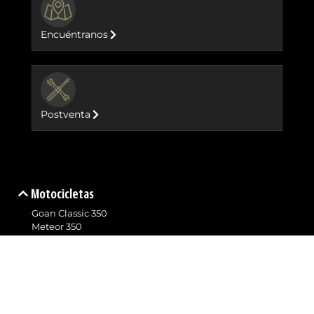
BUTTON
Encuéntranos
BUTTON
Postventa
Motocicletas
Goan Classic 350
Meteor 350
HNTR 350
Classic 350
GRR 450
New Himalayan 450
Bear 650
Interceptor