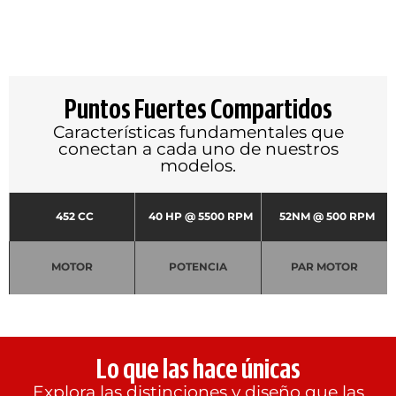
Puntos Fuertes Compartidos
Características fundamentales que
conectan a cada uno de nuestros
modelos.
452 CC
40 HP @ 5500 RPM
52NM @ 500 RPM
MOTOR
POTENCIA
PAR MOTOR
⁠Lo que las hace únicas
Explora las distinciones y diseño que las