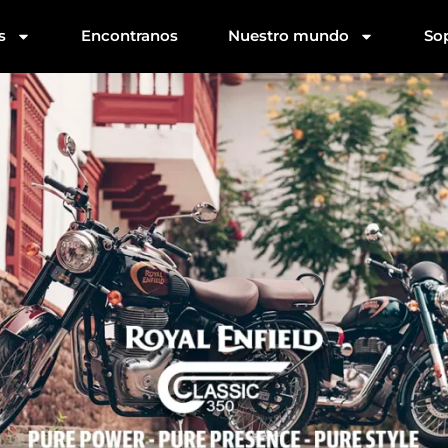
s
Encontranos
Nuestro mundo
So