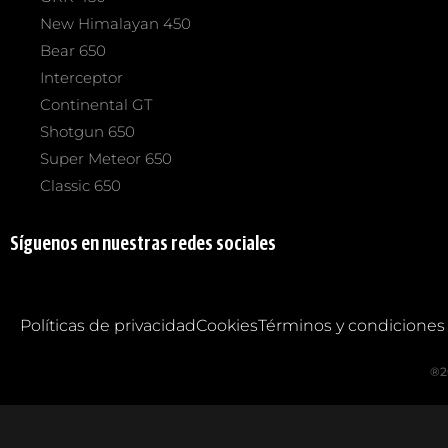
New Himalayan 450
Bear 650
Interceptor
Continental GT
Shotgun 650
Super Meteor 650
Classic 650
Síguenos en nuestras redes sociales
Políticas de privacidad
Cookies
Términos y condiciones
®2