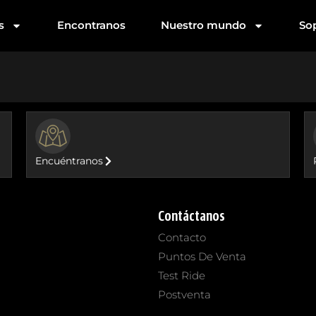
s
Encontranos
Nuestro mundo
So
BUTTON
Encuéntranos
Contáctanos
Contacto
Puntos De Venta
Test Ride
Postventa