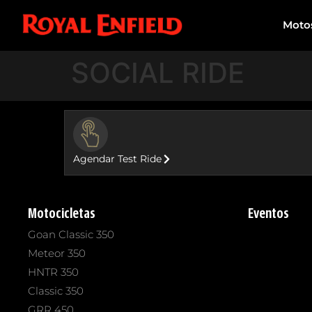
Moto
SOCIAL RIDE
BUTTON
Agendar Test Ride
Motocicletas
Eventos
Goan Classic 350
Meteor 350
HNTR 350
Classic 350
GRR 450