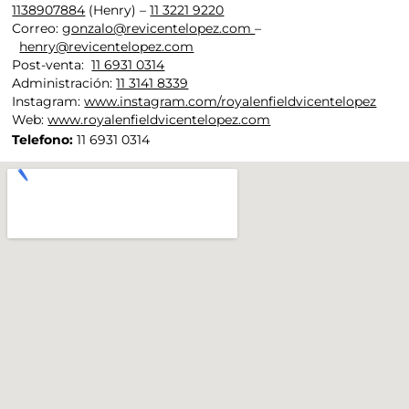
1138907884
(Henry) –
11 3221 9220
Correo:
gonzalo@revicentelopez.com
–
henry@revicentelopez.com
Post-venta:
11 6931 0314
Administración:
11 3141 8339
Instagram:
www.instagram.com/royalenfieldvicentelopez
Web:
www.royalenfieldvicentelopez.com
Telefono:
11 6931 0314