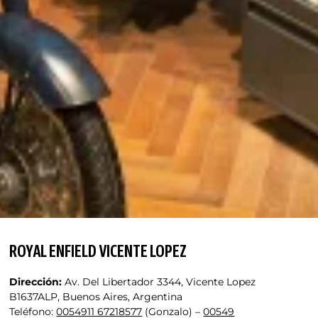
ROYAL ENFIELD VICENTE LOPEZ
Dirección:
Av. Del Libertador 3344, Vicente Lopez
B1637ALP, Buenos Aires, Argentina
Teléfono:
0054911 67218577
(Gonzalo) –
00549